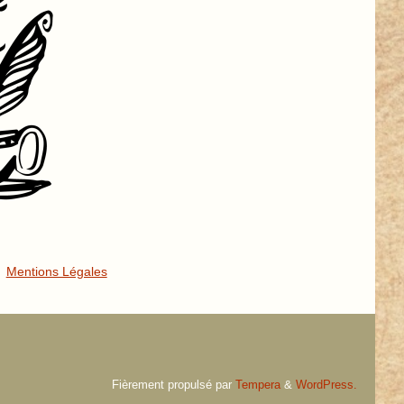
Mentions Légales
Fièrement propulsé par
Tempera
&
WordPress.