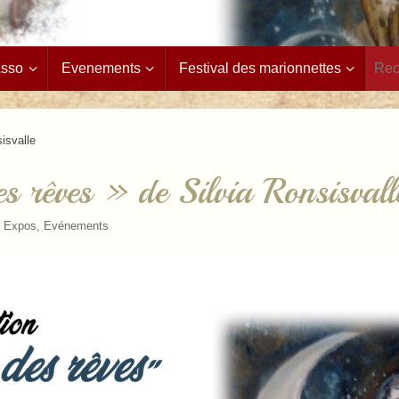
Asso
Evenements
Festival des marionnettes
isvalle
s rêves » de Silvia Ronsisvall
/ Expos
,
Evénements