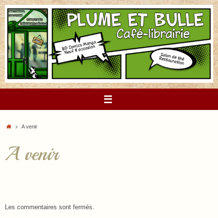
Passer
au
contenu
Accueil
A venir
A venir
Les commentaires sont fermés.