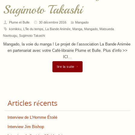
Sugimoto Takashi
Plume et Bulle
30 décembre 2016
Mangado
komikku
,
L'île du temps
,
La Bande Animée
,
Manga
,
Mangado
,
Matsueda
Naotsugu
,
Sugimoto Takashi
Mangado, la voie du manga ! Le projet de l’association La Bande Animée
en partenariat avec votre Café-librairie Plume et Bulle. Plus d’info >>
ICI…
lire la suite
Articles récents
Interview de L’Homme Étoilé
Interview Jim Bishop