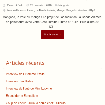
Plume et Bulle
22 novembre 2016
Mangado
immortal hounds
,
ki-oon
,
La Bande Animée
,
Manga
,
Mangado
,
Yasohachi Ryô
Mangado, la voie du manga ! Le projet de l’association La Bande Animée
en partenariat avec votre Café-librairie Plume et Bulle. Plus d’info >>
ICI…
lire la suite
Articles récents
Interview de L’Homme Étoilé
Interview Jim Bishop
Interview de l’autrice Mini Ludvine
Exposition « Étincelle »
Coup de coeur : Julia la seule chez DUPUIS