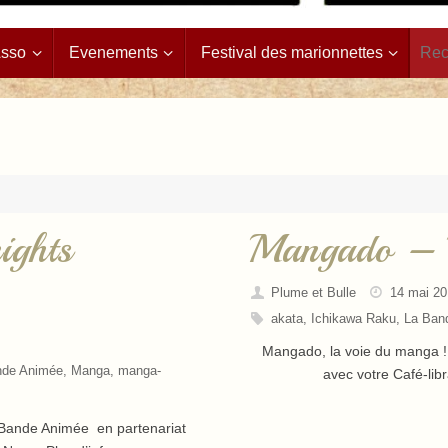
Asso
Evenements
Festival des marionnettes
ights
Mangado – L
Plume et Bulle
14 mai 20
akata
,
Ichikawa Raku
,
La Ban
Mangado, la voie du manga ! 
nde Animée
,
Manga
,
manga-
avec votre Café-lib
a Bande Animée en partenariat