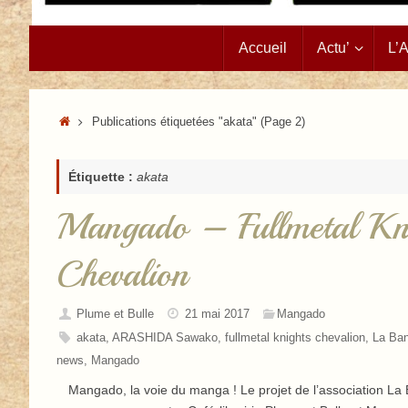
Passer
Accueil
Actu’
L’
au
contenu
Accueil
Publications étiquetées "akata"
(Page 2)
Étiquette :
akata
Mangado – Fullmetal Kn
Chevalion
Plume et Bulle
21 mai 2017
Mangado
akata
,
ARASHIDA Sawako
,
fullmetal knights chevalion
,
La Ba
news
,
Mangado
Mangado, la voie du manga ! Le projet de l’association L