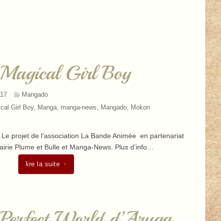
agical Girl Boy
017
Mangado
cal Girl Boy
,
Manga
,
manga-news
,
Mangado
,
Mokon
Le projet de l’association La Bande Animée en partenariat
rairie Plume et Bulle et Manga-News. Plus d’info…
lire la suite
erfect World d’Aruga