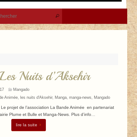
Recherche pour :
Rechercher
es Nuits d’Aksehir
17
Mangado
de Animée
,
les nuits d'Aksehir
,
Manga
,
manga-news
,
Mangado
Le projet de l’association La Bande Animée en partenariat
rairie Plume et Bulle et Manga-News. Plus d’info…
lire la suite