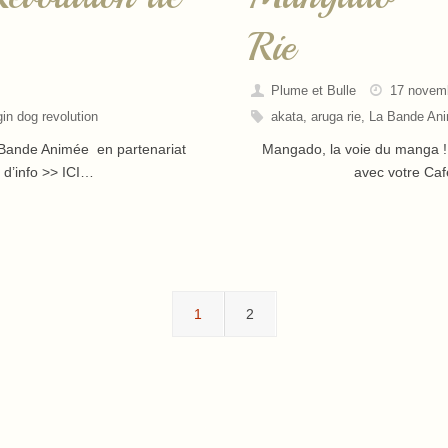
Rie
Plume et Bulle
17 novem
gin dog revolution
akata
,
aruga rie
,
La Bande An
a Bande Animée en partenariat
Mangado, la voie du manga ! 
s d’info >> ICI…
avec votre Café
1
2