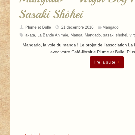
Sasaki Shôhei
Plume et Bulle
21 décembre 2016
Mangado
akata
,
La Bande Animée
,
Manga
,
Mangado
,
sasaki shohei
,
vir
Mangado, la voie du manga ! Le projet de l’association L
avec votre Café-librairie Plume et Bulle. Plu
lire la suite