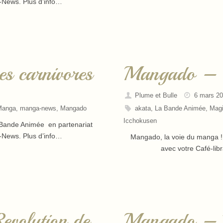
a-News. Plus d’info…
 carnivores
Mangado – M
Plume et Bulle
6 mars 2
Manga
,
manga-news
,
Mangado
akata
,
La Bande Animée
,
Magi
Icchokusen
a Bande Animée en partenariat
a-News. Plus d’info…
Mangado, la voie du manga ! 
avec votre Café-lib
volution de
Mangado – P