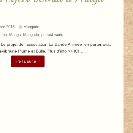
bre 2016
Mangado
imée
,
Manga
,
Mangado
,
perfect world
Le projet de l’association La Bande Animée en partenariat
-librairie Plume et Bulle. Plus d’info >> ICI…
lire la suite