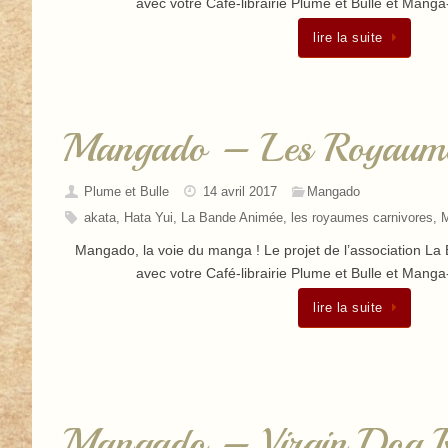
avec votre Café-librairie Plume et Bulle et Mang
lire la suite
Mangado – Les Royaumes
Plume et Bulle
14 avril 2017
Mangado
akata
,
Hata Yui
,
La Bande Animée
,
les royaumes carnivores
,
Mangado, la voie du manga ! Le projet de l’association L
avec votre Café-librairie Plume et Bulle et Mang
lire la suite
Mangado – Virgin Dog Re